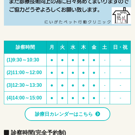
診察時間
月
火
水
木
金
土
日・祝
(1)9:30～10:30
●
●
●
●
●
-
-
(2)11:00～12:00
●
●
●
●
●
-
-
(3)12:30～13:30
●
●
●
●
●
-
-
(4)14:00～15:00
●
●
●
●
●
-
-
診療日カレンダーはこちら
診察時間(完全予約制)