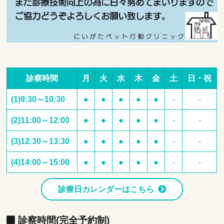
診察時間
月
火
水
木
金
土
日・祝
(1)9:30～10:30
●
●
●
●
●
-
-
(2)11:00～12:00
●
●
●
●
●
-
-
(3)12:30～13:30
●
●
●
●
●
-
-
(4)14:00～15:00
●
●
●
●
●
-
-
診療日カレンダーはこちら
診察時間(完全予約制)