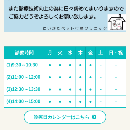
診察時間
月
火
水
木
金
土
日・祝
(1)9:30～10:30
●
●
●
●
●
-
-
(2)11:00～12:00
●
●
●
●
●
-
-
(3)12:30～13:30
●
●
●
●
●
-
-
(4)14:00～15:00
●
●
●
●
●
-
-
診療日カレンダーはこちら