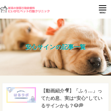
MENU
安心サインの記事一覧
【動画紹介🎥】「ふぅ…」っ
てため息、実は“安心”してい
るサインかも？🐶💭