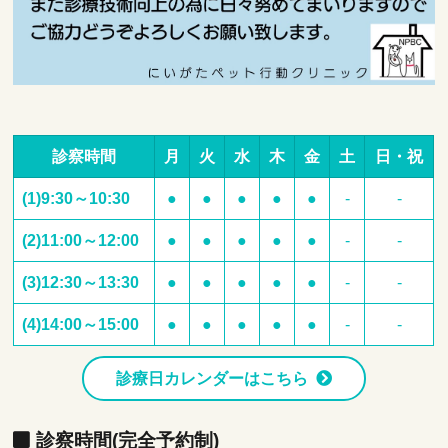
診察時間
月
火
水
木
金
土
日・祝
(1)9:30～10:30
●
●
●
●
●
-
-
(2)11:00～12:00
●
●
●
●
●
-
-
(3)12:30～13:30
●
●
●
●
●
-
-
(4)14:00～15:00
●
●
●
●
●
-
-
診療日カレンダーはこちら
診察時間(完全予約制)