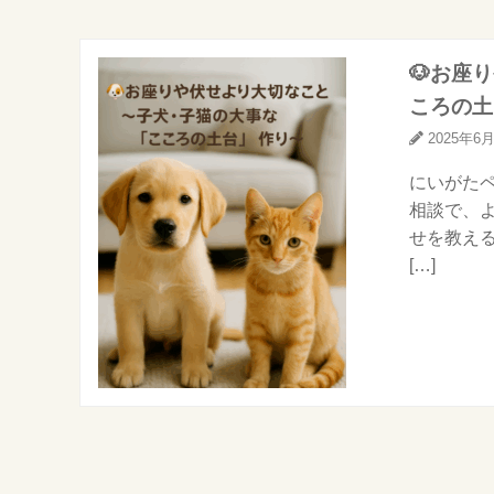
🐶お座
ころの土
2025年6
にいがたペ
相談で、
せを教える
[…]