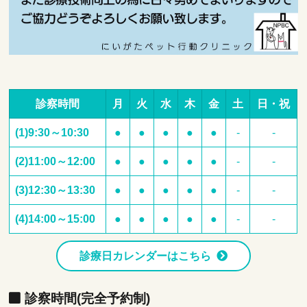
診察時間
月
火
水
木
金
土
日・祝
(1)9:30～10:30
●
●
●
●
●
-
-
(2)11:00～12:00
●
●
●
●
●
-
-
(3)12:30～13:30
●
●
●
●
●
-
-
(4)14:00～15:00
●
●
●
●
●
-
-
診療日カレンダーはこちら
診察時間(完全予約制)