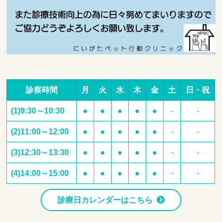
診察時間
月
火
水
木
金
土
日・祝
(1)9:30～10:30
●
●
●
●
●
-
-
(2)11:00～12:00
●
●
●
●
●
-
-
(3)12:30～13:30
●
●
●
●
●
-
-
(4)14:00～15:00
●
●
●
●
●
-
-
診療日カレンダーはこちら