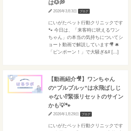
は🐶💭
2026年3月3日
ブログ
にいがたペット行動クリニックです
🐾 今日は、「来客時に吠えるワン
ちゃん」の本当の気持ちについてシ
ョート動画で解説しています🎥 🛎️
「ピンポーン！」で大騒ぎ&# […]
【動画紹介🎥】ワンちゃん
の“ブルブルッ”は水飛ばしじ
ゃない⁉️緊張リセットのサイン
かも💡🐾
2026年1月29日
ブログ
にいがたペット行動クリニックです