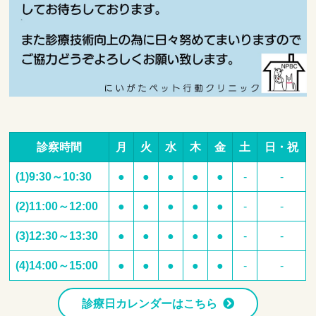
診察時間
月
火
水
木
金
土
日・祝
(1)9:30～10:30
●
●
●
●
●
-
-
(2)11:00～12:00
●
●
●
●
●
-
-
(3)12:30～13:30
●
●
●
●
●
-
-
(4)14:00～15:00
●
●
●
●
●
-
-
診療日カレンダーはこちら