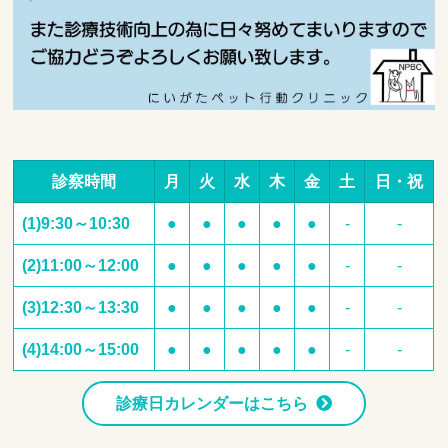
診察時間
月
火
水
木
金
土
日・祝
(1)9:30～10:30
●
●
●
●
●
-
-
(2)11:00～12:00
●
●
●
●
●
-
-
(3)12:30～13:30
●
●
●
●
●
-
-
(4)14:00～15:00
●
●
●
●
●
-
-
診療日カレンダーはこちら