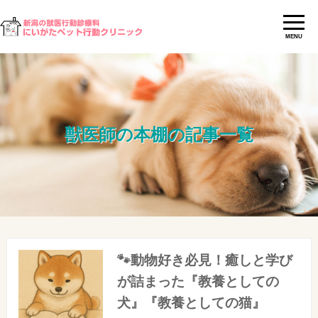
MENU
獣医師の本棚の記事一覧
🐾動物好き必見！癒しと学び
が詰まった『教養としての
犬』『教養としての猫』