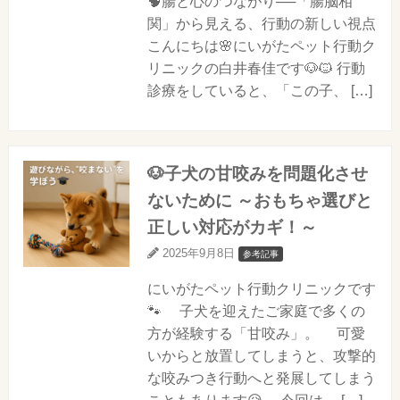
🧠腸と心のつながり──「腸脳相
関」から見える、行動の新しい視点
こんにちは🌸にいがたペット行動ク
リニックの白井春佳です🐶🐱 行動
診療をしていると、「この子、 […]
🐶子犬の甘咬みを問題化させ
ないために ～おもちゃ選びと
正しい対応がカギ！～
2025年9月8日
参考記事
にいがたペット行動クリニックです
🐾 子犬を迎えたご家庭で多くの
方が経験する「甘咬み」。 可愛
いからと放置してしまうと、攻撃的
な咬みつき行動へと発展してしまう