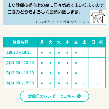
診察時間
月
火
水
木
金
土
日・祝
(1)9:30～10:30
●
●
●
●
●
-
-
(2)11:00～12:00
●
●
●
●
●
-
-
(3)12:30～13:30
●
●
●
●
●
-
-
(4)14:00～15:00
●
●
●
●
●
-
-
診療日カレンダーはこちら