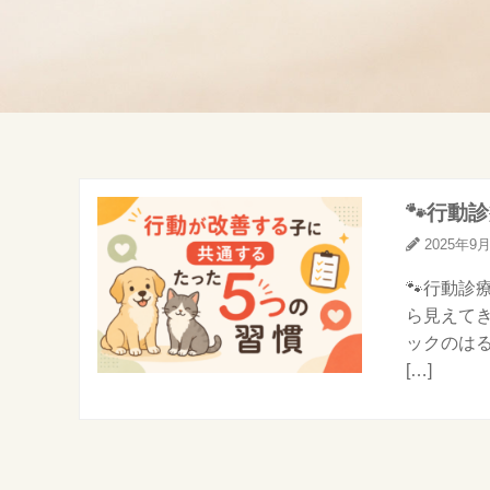
🐾行動
2025年9
🐾行動診
ら見えて
ックのは
[…]