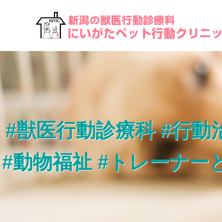
#獣医行動診療科 #行動
#動物福祉 #トレーナー