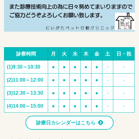
診察時間
月
火
水
木
金
土
日・祝
(1)9:30～10:30
●
●
●
●
●
-
-
(2)11:00～12:00
●
●
●
●
●
-
-
(3)12:30～13:30
●
●
●
●
●
-
-
(4)14:00～15:00
●
●
●
●
●
-
-
診療日カレンダーはこちら