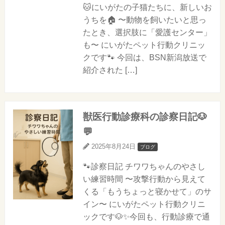
🐱にいがたの子猫たちに、新しいお
うちを🏠 〜動物を飼いたいと思っ
たとき、選択肢に「愛護センター」
も〜 にいがたペット行動クリニッ
クです🐾 今回は、BSN新潟放送で
紹介された […]
獣医行動診療科の診察日記🐶
💬
2025年8月24日
ブログ
🐾診察日記 チワワちゃんのやさし
い練習時間 〜攻撃行動から見えて
くる「もうちょっと寝かせて」のサ
イン〜 にいがたペット行動クリニ
ックです🐶✨今回も、行動診療で通