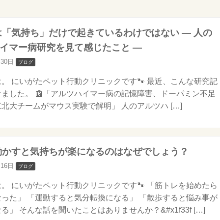
動は「気持ち」だけで起きているわけではない ― 人の
イマー病研究を見て感じたこと ―
月30日
ブログ
。 にいがたペット行動クリニックです🐾 最近、こんな研究記
ました。 📰「アルツハイマー病の記憶障害、ドーパミン不足
北大チームがマウス実験で解明」 人のアルツハ […]
を動かすと気持ちが楽になるのはなぜでしょう？
月16日
ブログ
。 にいがたペット行動クリニックです🐾 「筋トレを始めたら
った」 「運動すると気分転換になる」 「散歩すると悩み事が
る」 そんな話を聞いたことはありませんか？&#x1f33f […]