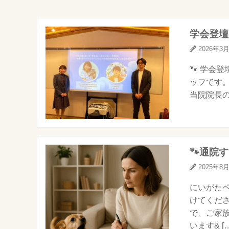
学会登壇
2026年3
🐾 学会
ッフです。
当院院長の
🐾通院
2025年8
にいがたペ
けてくだ
で、ご家
います& […