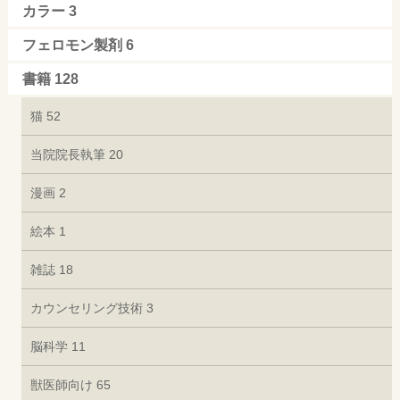
カラー
3
フェロモン製剤
6
書籍
128
猫
52
当院院長執筆
20
漫画
2
絵本
1
雑誌
18
カウンセリング技術
3
脳科学
11
獣医師向け
65