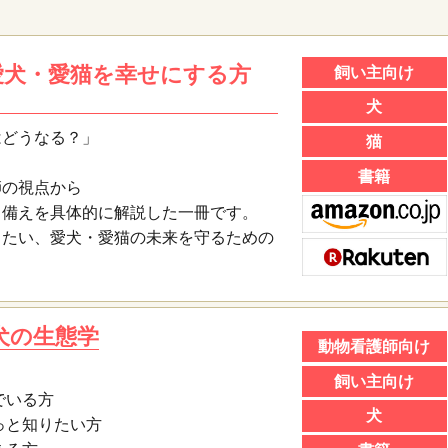
愛犬・愛猫を幸せにする方
飼い主向け
犬
はどうなる？」
猫
書籍
師の視点から
・備えを具体的に解説した一冊です。
きたい、愛犬・愛猫の未来を守るための
犬の生態学
動物看護師向け
飼い主向け
でいる方
犬
っと知りたい方