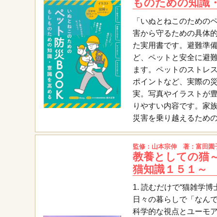
ものための知識
「いぬとねこのためのペ
害から守るための具体
た実用書です。避難準
ど、ペットと安全に避
ます。ペットのストレ
ポイントなど、実際の
実。写真やイラストが
りやすい内容です。家
災害を乗り越えるため
監修：山本宗伸 著：富田園
教養としての猫
猫知識１５１～
1. 読むだけで“猫雑学博
日々の暮らしで「なん
科学的な視点とユーモ