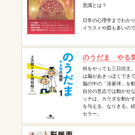
意識とは？
日常の心理学までわか
イラストや図も多いの
のうだま やる
何をやっても三日坊主。
は脳があきっぽくでき
脳の中の「淡蒼球」を
自分の意志では動かせな
ッチは、カラダを動か
を与える、なりきる。
セラー。