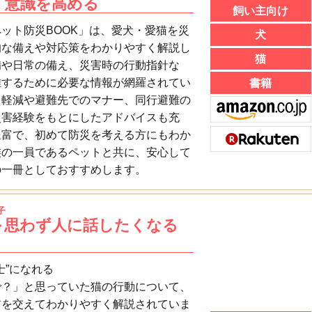
・意識を高める
飼い主向け
ット防災BOOK」は、愛犬・愛猫を災
犬
的な備えや対応策をわかりやすく解説し
猫
備や日常の備え、災害時の行動指針な
難するために必要な情報が網羅されてい
書籍
ス軽減や避難先でのマナー、同行避難の
災害経験をもとにしたアドバイスも充
豊富で、初めて防災を考える方にもわか
族の一員であるペットと共に、安心して
の一冊としておすすめします。
子
～思わず人に話したくなる
士”になれる
で？」と思っていた猫の行動について、
アを交えてわかりやすく解説されていま