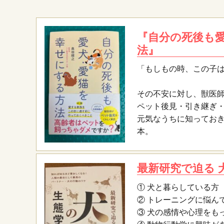
『自分の死後も
法』
「もしもの時、この子
その不安に対し、獣医
ペット後見・引き継ぎ
元気なうちに知ってお
本。
最新研究で迫る 
① 犬と暮らしている方
② トレーニングに悩ん
③ 犬の感情や心理をも