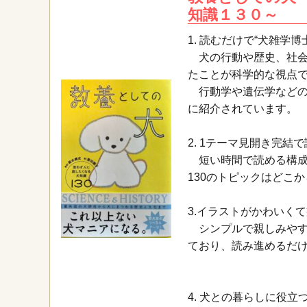
知識１３０～
1. 読むだけで“犬雑学博
犬の行動や歴史、社会
たことが科学的な視点
行動学や遺伝学などの
に紹介されています。
2. 1テーマ見開き完結
短い時間で読める構成
130のトピックはどこ
3.イラストがかわいく
シンプルで親しみやす
ており、読み進めるだ
4. 犬との暮らしに役立