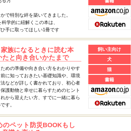
ある方
書籍
なかで特別な絆を築いてきました。
”を科学的に紐解くこの本は、
ひ手に取ってほしい1冊です
と家族になるときに読む本
飼い主向け
かたと向き合いかたまで
犬
るための準備や向き合い方をわかりやす
猫
る前に知っておきたい基礎知識や、環境
書籍
方法などが詳しく書かれており、初心者
。保護動物と幸せに暮らすためのヒント
これから迎えたい方、すでに一緒に暮ら
めです。
のペット防災BOOKもし