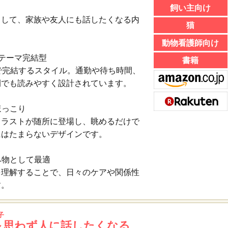
飼い主向け
として、家族や友人にも話したくなる内
猫
動物看護師向け
1テーマ完結型
書籍
で完結するスタイル。通勤や待ち時間、
間でも読みやすく設計されています。
ほっこり
イラストが随所に登場し、眺めるだけで
にはたまらないデザインです。
み物として最適
を理解することで、日々のケアや関係性
す。
子
～思わず人に話したくなる