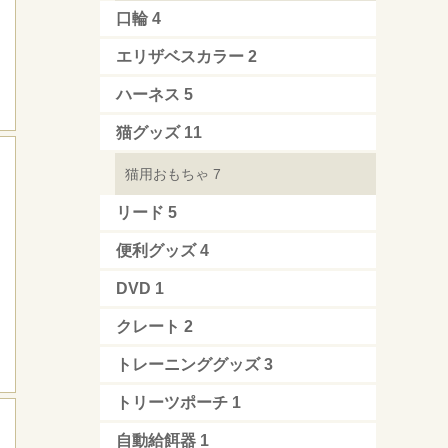
口輪
4
エリザベスカラー
2
ハーネス
5
猫グッズ
11
猫用おもちゃ
7
リード
5
便利グッズ
4
DVD
1
クレート
2
トレーニンググッズ
3
トリーツポーチ
1
自動給餌器
1