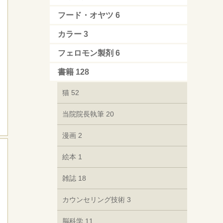
フード・オヤツ
6
カラー
3
フェロモン製剤
6
書籍
128
猫
52
当院院長執筆
20
漫画
2
絵本
1
雑誌
18
カウンセリング技術
3
脳科学
11