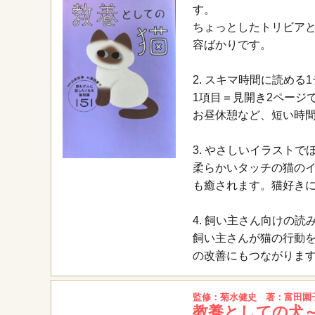
す。
ちょっとしたトリビア
容ばかりです。
2. スキマ時間に読める
1項目＝見開き2ページ
お昼休憩など、短い時
3. やさしいイラストで
柔らかいタッチの猫の
も癒されます。猫好き
4. 飼い主さん向けの読
飼い主さんが猫の行動
の改善にもつながりま
監修：菊水健史 著：富田園
教養としての犬