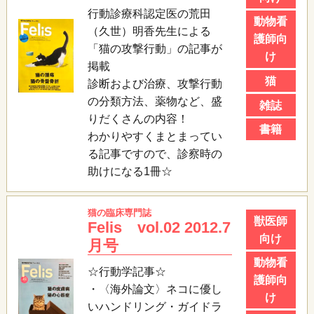
行動診療科認定医の荒田
動物看
（久世）明香先生による
護師向
「猫の攻撃行動」の記事が
け
掲載
猫
診断および治療、攻撃行動
の分類方法、薬物など、盛
雑誌
りだくさんの内容！
書籍
わかりやすくまとまってい
る記事ですので、診察時の
助けになる1冊☆
猫の臨床専門誌
獣医師
Felis vol.02 2012.7
向け
月号
動物看
☆行動学記事☆
護師向
・〈海外論文〉ネコに優し
け
いハンドリング・ガイドラ