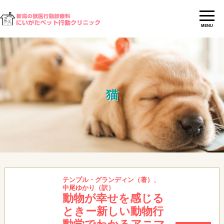
MENU
猫
テンプル・グランディン（著）、
中尾ゆかり（訳）
動物が幸せを感じる
ときー新しい動物行