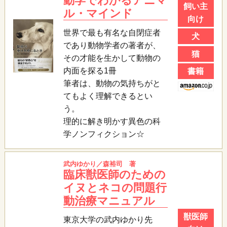
動学でわかるアニマ
飼い主
ル・マインド
向け
世界で最も有名な自閉症者
犬
であり動物学者の著者が、
猫
その才能を生かして動物の
内面を探る1冊
書籍
筆者は、動物の気持ちがと
てもよく理解できるとい
う。
理的に解き明かす異色の科
学ノンフィクション☆
武内ゆかり／森裕司 著
臨床獣医師のための
イヌとネコの問題行
動治療マニュアル
獣医師
東京大学の武内ゆかり先