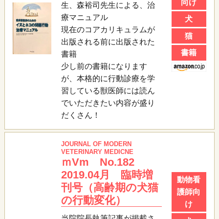
向け
生、森裕司先生による、治
療マニュアル
犬
現在のコアカリキュラムが
猫
出版される前に出版された
書籍
書籍
少し前の書籍になります
が、本格的に行動診療を学
習している獣医師には読ん
でいただきたい内容が盛り
だくさん！
JOURNAL OF MODERN
VETERINARY MEDICNE
ｍVm No.182
2019.04月 臨時増
動物看
刊号（高齢期の犬猫
護師向
の行動変化）
け
当院院長執筆記事が掲載さ