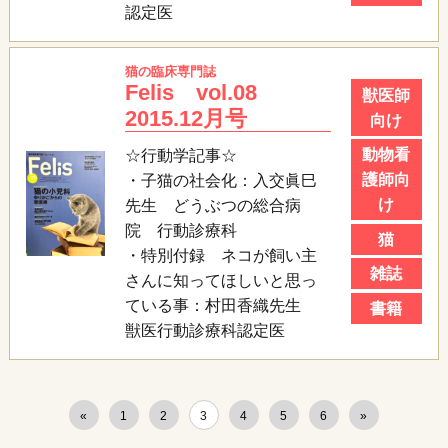
認定医
猫の臨床専門誌
Felis vol.08
獣医師
2015.12月号
向け
動物看
☆行動学記事☆
護師向
・子猫の社会化：入交眞巳
け
先生 どうぶつの総合病
院 行動診療科
猫
・特別付録 ネコが飼い主
雑誌
さんに知ってほしいと思っ
ている事：村田香織先生
書籍
獣医行動診療科認定医
«
1
2
3
4
5
6
»