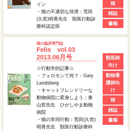
猫
イン
・猫の不適切な排泄：荒田
雑誌
(久世)明香先生 獣医行動診
書籍
療科認定医
猫の臨床専門誌
Felis vol.03
2013.06月号
獣医師
向け
☆行動学的記事☆
動物看
・フェロモンて何？：Gary
護師向
Landsberg
け
・キャットフレンドリーな
動物病院に変身しよう：東
猫
山哲先生 ひがしやま動物
雑誌
病院
・猫の常同行動：荒田(久世)
書籍
明香先生 獣医行動診療科