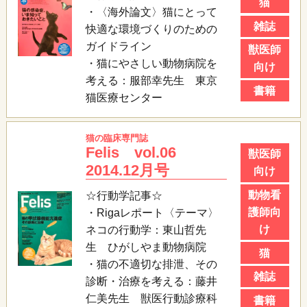
猫
・〈海外論文〉猫にとって
雑誌
快適な環境づくりのための
ガイドライン
獣医師
・猫にやさしい動物病院を
向け
考える：服部幸先生 東京
書籍
猫医療センター
猫の臨床専門誌
Felis vol.06
獣医師
2014.12月号
向け
動物看
☆行動学記事☆
護師向
・Rigaレポート〈テーマ〉
け
ネコの行動学：東山哲先
生 ひがしやま動物病院
猫
・猫の不適切な排泄、その
雑誌
診断・治療を考える：藤井
仁美先生 獣医行動診療科
書籍