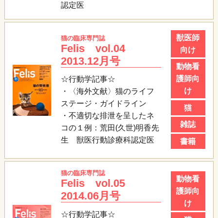
認定医
獣医師
猫の臨床専門誌
Felis vol.04
向け
2013.12月号
動物看
護師向
☆行動学記事☆
け
・〈海外文献〉猫のライフ
ステージ・ガイドライン
猫
・不適切な排泄を呈したネ
雑誌
コの１例：荒田(久世)明香先
生 獣医行動診療科認定医
書籍
猫の臨床専門誌
動物看
Felis vol.05
護師向
2014.06月号
け
☆行動学記事☆