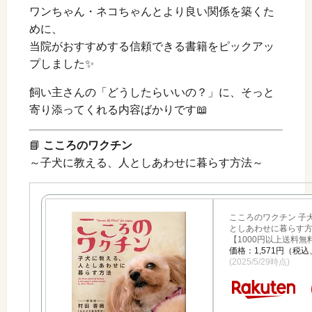
ワンちゃん・ネコちゃんとより良い関係を築くた
めに、
当院がおすすめする信頼できる書籍をピックアッ
プしました✨
飼い主さんの「どうしたらいいの？」に、そっと
寄り添ってくれる内容ばかりです📖
📘
こころのワクチン
～子犬に教える、人としあわせに暮らす方法～
こころのワクチン 子
としあわせに暮らす
【1000円以上送料無
価格：1,571円（税
(2025/5/29時点)