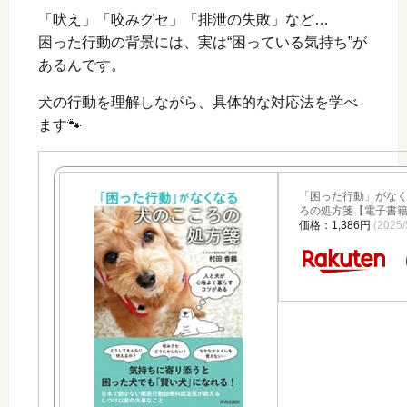
「吠え」「咬みグセ」「排泄の失敗」など…
困った行動の背景には、実は“困っている気持ち”が
あるんです。
犬の行動を理解しながら、具体的な対応法を学べ
ます🐾
「困った行動」がな
ろの処方箋【電子書籍】
価格：1,386円
(2025