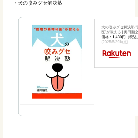
・犬の咬みグセ解決塾
犬の咬みグセ解決塾 
医”が教える [ 奥田順之 
価格：1,430円（税
(2025/5/29時点)