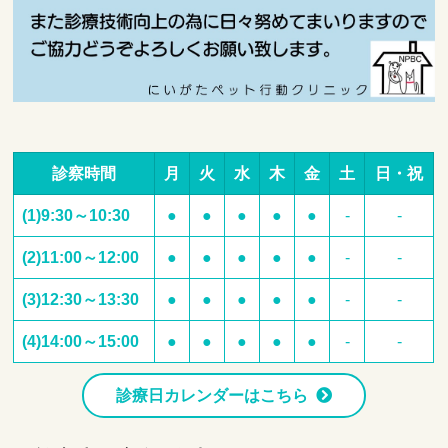
診察時間
月
火
水
木
金
土
日・祝
(1)9:30～10:30
●
●
●
●
●
-
-
(2)11:00～12:00
●
●
●
●
●
-
-
(3)12:30～13:30
●
●
●
●
●
-
-
(4)14:00～15:00
●
●
●
●
●
-
-
診療日カレンダーはこちら