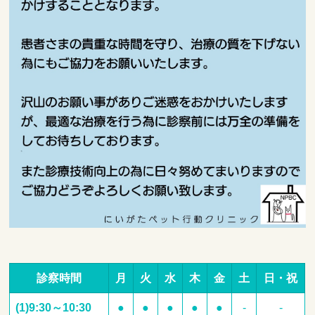
診察時間
月
火
水
木
金
土
日・祝
(1)9:30～10:30
●
●
●
●
●
-
-