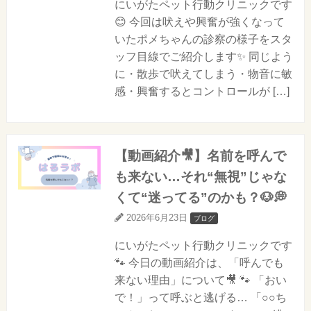
にいがたペット行動クリニックです
😊 今回は吠えや興奮が強くなって
いたポメちゃんの診察の様子をスタ
ッフ目線でご紹介します✨ 同じよう
に・散歩で吠えてしまう・物音に敏
感・興奮するとコントロールが […]
【動画紹介🎥】名前を呼んで
も来ない…それ“無視”じゃな
くて“迷ってる”のかも？🐶💭
2026年6月23日
ブログ
にいがたペット行動クリニックです
🐾 今日の動画紹介は、「呼んでも
来ない理由」について🎥 🐾 「おい
で！」って呼ぶと逃げる… 「○○ち