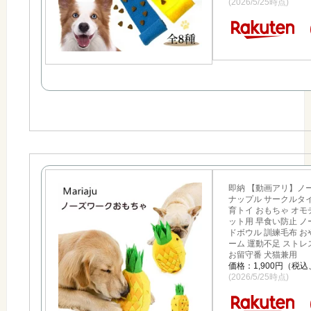
(2026/5/25時点)
即納 【動画アリ】ノ
ナップル サークルタイ
育トイ おもちゃ オモチ
ット用 早食い防止 ノ
ドボウル 訓練毛布 お
ーム 運動不足 ストレ
お留守番 犬猫兼用
価格：1,900円（税
(2026/5/25時点)