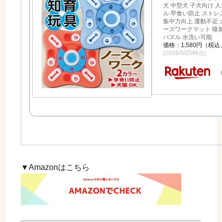
犬 中型犬 子犬向け 
ル 早食い防止 ストレ
集中力向上 運動不足 犬
ーズワークマット 嗅
パズル 水洗い可能
価格：1,580円（税
(2026/5/25時点)
▼Amazonはこちら