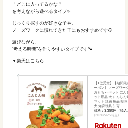
「どこに入ってるかな？」
を考えながら遊べるタイプ✨
じっくり探すのが好きな子や、
ノーズワークに慣れてきた子にもおすすめです🐶
遊びながら、
“考える時間”を作りやすいタイプです🐾
▼楽天はこちら
【1位受賞】【期間限定
ーポン】 ノーズワーク
おもちゃ ペット にんじ
ット用品 犬 にんじん
マット 訓練 用品 嗅
犬 知育玩具 知育
価格：3,380円（税
(2026/5/25時点)