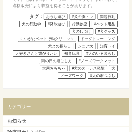
適格販売により収益を得ることがあります。
タグ：
おうち遊び
#犬の脳トレ
問題行動
犬の行動学
#発散遊び
行動診療
#ペット用品
犬のしつけ
#犬グッズ
にいがたペット行動クリニック
ドッグトレーニング
犬との暮らし
シニア犬
知育トイ
犬好きさんと繋がりたい
知育玩具
#犬のいる暮らし
雨の日の過ごし方
#ノーズワークマット
犬用おもちゃ
#犬のストレス発散
犬
ノーズワーク
#犬の暇つぶし
カテゴリー
お知らせ