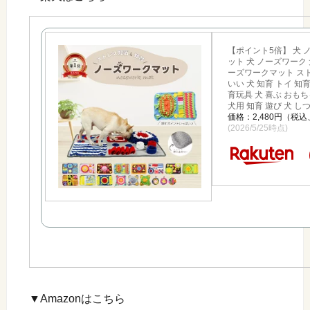
【ポイント5倍】 犬 
ット 犬 ノーズワーク 
ーズワークマット ス
いい 犬 知育 トイ 知
育玩具 犬 喜ぶ おも
犬用 知育 遊び 犬 し
価格：2,480円（税
(2026/5/25時点)
▼Amazonはこちら