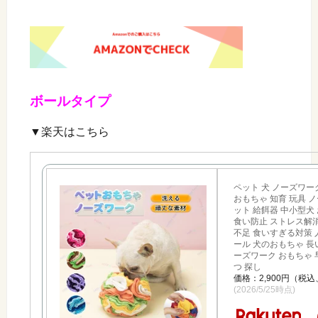
ボールタイプ
▼楽天はこちら
ペット 犬 ノーズワー
おもちゃ 知育 玩具 
ット 給餌器 中小型犬
食い防止 ストレス解消
不足 食いすぎる対策 
ール 犬のおもちゃ 長
ーズワーク おもちゃ 
つ 探し
価格：2,900円（税
(2026/5/25時点)