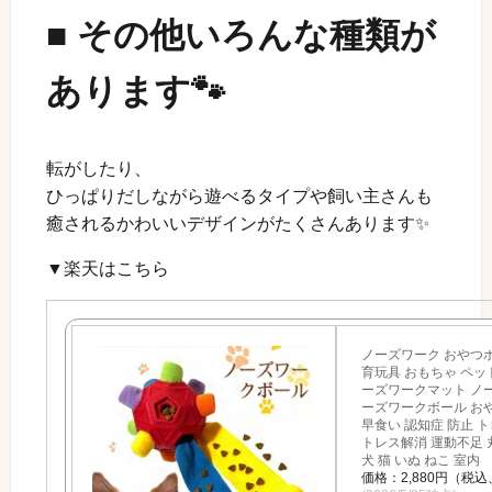
■ その他いろんな種類が
あります🐾
転がしたり、
ひっぱりだしながら遊べるタイプや飼い主さんも
癒されるかわいいデザインがたくさんあります✨
▼楽天はこちら
ノーズワーク おやつボ
育玩具 おもちゃ ペッ
ーズワークマット ノ
ーズワークボール おや
早食い 認知症 防止 
トレス解消 運動不足 
犬 猫 いぬ ねこ 室内
価格：2,880円（税込