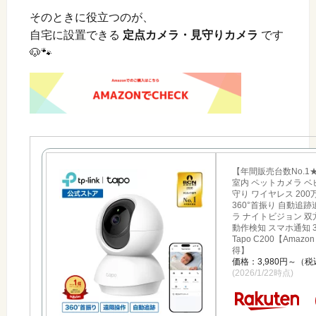
そのときに役立つのが、
自宅に設置できる
定点カメラ・見守りカメラ
です
🐶🐾
【年間販売台数No.1
室内 ペットカメラ ベ
守り ワイヤレス 200
360°首振り 自動追
ラ ナイトビジョン 双
動作検知 スマホ通知 3年
Tapo C200【Amazon
得】
価格：3,980円～（
(2026/1/22時点)