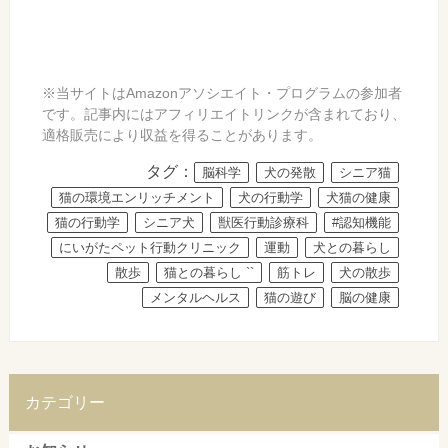
※当サイトはAmazonアソシエイト・プログラムの参加者
です。記事内にはアフィリエイトリンクが含まれており、
適格販売により収益を得ることがあります。
タグ：
脳科学
犬の発散
シニア猫
猫の環境エンリッチメント
犬の行動学
犬猫の健康
猫の行動学
シニア犬
獣医行動診療科
#認知機能
にいがたペット行動クリニック
運動
犬との暮らし
散歩
猫との暮らし ``
筋トレ
犬の散歩
メンタルヘルス
猫の遊び
脳の健康
カテゴリー