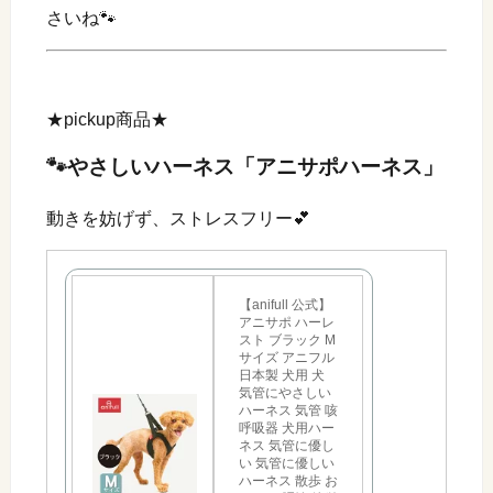
さいね🐾
★pickup商品★
🐾やさしいハーネス「アニサポハーネス」
動きを妨げず、ストレスフリー💕
【anifull 公式】
アニサポ ハーレ
スト ブラック M
サイズ アニフル
日本製 犬用 犬
気管にやさしい
ハーネス 気管 咳
呼吸器 犬用ハー
ネス 気管に優し
い 気管に優しい
ハーネス 散歩 お