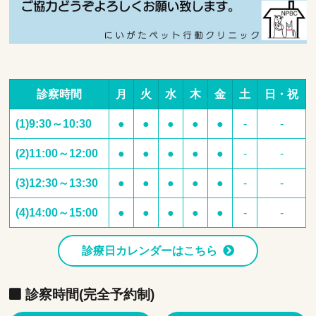
診察時間
月
火
水
木
金
土
日・祝
(1)9:30～10:30
●
●
●
●
●
-
-
(2)11:00～12:00
●
●
●
●
●
-
-
(3)12:30～13:30
●
●
●
●
●
-
-
(4)14:00～15:00
●
●
●
●
●
-
-
診療日カレンダーはこちら
診察時間(完全予約制)