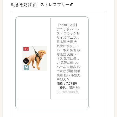
動きを妨げず、ストレスフリー💕
【anifull 公式】
アニサポ ハーレ
スト ブラック M
サイズ アニフル
日本製 犬用 犬
気管にやさしい
ハーネス 気管 咳
呼吸器 犬用ハー
ネス 気管に優し
い 気管に優しい
ハーネス 散歩 お
でかけ 胴輪 簡単
装着 軽い 小型犬
中型犬 M
価格：7,678円
（税込、送料別)
(2025/6/10時点)