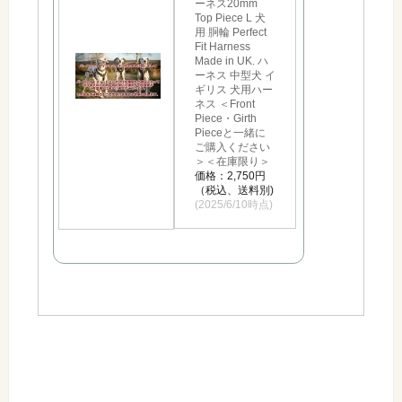
ーネス20mm
Top Piece L 犬
用 胴輪 Perfect
Fit Harness
Made in UK. ハ
ーネス 中型犬 イ
ギリス 犬用ハー
ネス ＜Front
Piece・Girth
Pieceと一緒に
ご購入ください
＞＜在庫限り＞
価格：2,750円
（税込、送料別)
(2025/6/10時点)