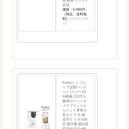
真 動画 サブスク
必須
価格：6,480円
（税込、送料無
料)
(2025/6/10時
点)
Furboミニ プレ
ミア定額パッケ
ージ [ファーボ]
AI搭載 110万人
愛用のペットカ
メラブランドか
らペット専用小
型カメラ 犬 猫
見守り スマホ対
応 留守番 壁設置
双方向会話 wifi