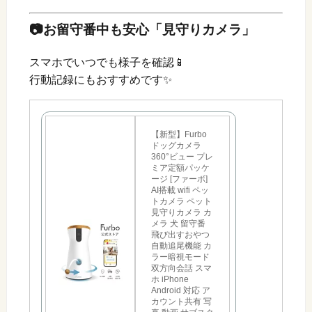
📷お留守番中も安心「見守りカメラ」
スマホでいつでも様子を確認📱
行動記録にもおすすめです✨
【新型】Furbo
ドッグカメラ
360°ビュー プレ
ミア定額パッケ
ージ [ファーボ]
AI搭載 wifi ペッ
トカメラ ペット
見守りカメラ カ
メラ 犬 留守番
飛び出すおやつ
自動追尾機能 カ
ラー暗視モード
双方向会話 スマ
ホ iPhone
Android 対応 ア
カウント共有 写