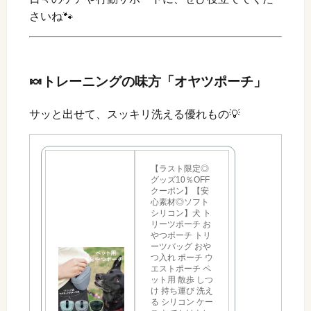
さいね🐾
🍬トレーニングの味方「オヤツポーチ」
サッと出せて、スッキリ洗える優れもの💡
【ラスト限定◎
グッズ10％OFF
クーポン】【安
心素材◎ソフト
シリコン】犬 ト
リーツポーチ お
やつポーチ トリ
ーツバッグ おや
つ入れ ポーチ ウ
エストポーチ ペ
ット用 散歩 しつ
け 持ち運び 洗え
る シリコン ケー