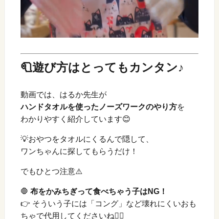
🧻遊び方はとってもカンタン♪
動画では、はるか先生が
ハンドタオルを使ったノーズワークのやり方
を
わかりやすく紹介しています😊
💡おやつをタオルにくるんで隠して、
ワンちゃんに探してもらうだけ！
でもひとつ注意⚠️
🛑
布をかみちぎって食べちゃう子はNG！
👉 そういう子には「コング」など壊れにくいおも
ちゃで代用してくださいね🙆‍♀️