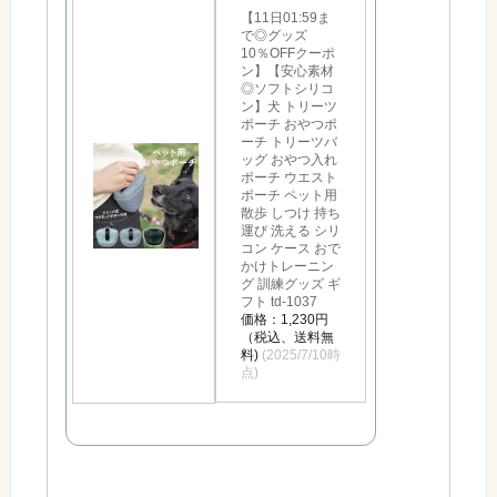
【11日01:59ま
で◎グッズ
10％OFFクーポ
ン】【安心素材
◎ソフトシリコ
ン】犬 トリーツ
ポーチ おやつポ
ーチ トリーツバ
ッグ おやつ入れ
ポーチ ウエスト
ポーチ ペット用
散歩 しつけ 持ち
運び 洗える シリ
コン ケース おで
かけトレーニン
グ 訓練グッズ ギ
フト td-1037
価格：1,230円
（税込、送料無
料)
(2025/7/10時
点)