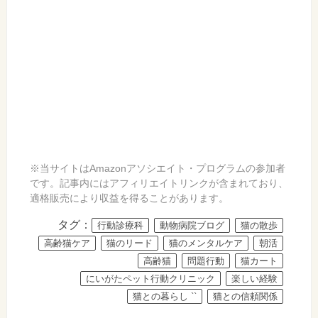
※当サイトはAmazonアソシエイト・プログラムの参加者
です。記事内にはアフィリエイトリンクが含まれており、
適格販売により収益を得ることがあります。
タグ：
行動診療科
動物病院ブログ
猫の散歩
高齢猫ケア
猫のリード
猫のメンタルケア
朝活
高齢猫
問題行動
猫カート
にいがたペット行動クリニック
楽しい経験
猫との暮らし ``
猫との信頼関係