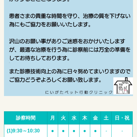
診察時間
月
火
水
木
金
土
日・祝
(1)9:30～10:30
●
●
●
●
●
-
-