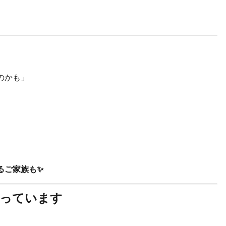
のかも」
るご家族も✨
行っています