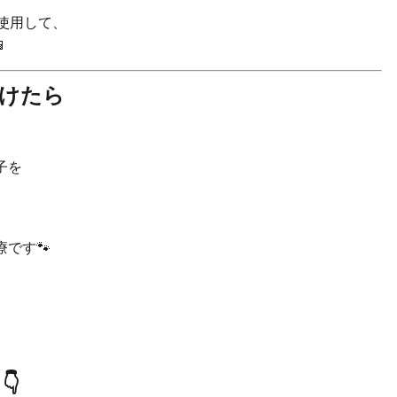
使用して、

いけたら
子を
です🐾
👇