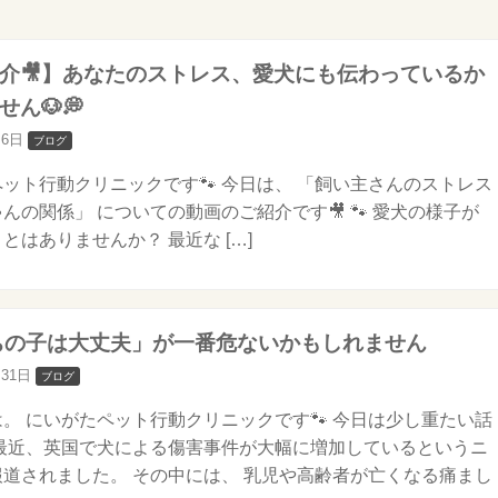
介🎥】あなたのストレス、愛犬にも伝わっているか
ん🐶💭
月6日
ブログ
ット行動クリニックです🐾 今日は、 「飼い主さんのストレス
んの関係」 についての動画のご紹介です🎥 🐾 愛犬の様子が
とはありませんか？ 最近な […]
うちの子は大丈夫」が一番危ないかもしれません
月31日
ブログ
。 にいがたペット行動クリニックです🐾 今日は少し重たい話
 最近、英国で犬による傷害事件が大幅に増加しているというニ
道されました。 その中には、 乳児や高齢者が亡くなる痛まし