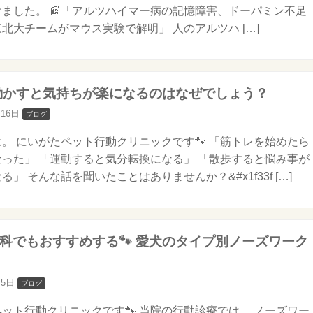
ました。 📰「アルツハイマー病の記憶障害、ドーパミン不足
北大チームがマウス実験で解明」 人のアルツハ […]
を動かすと気持ちが楽になるのはなぜでしょう？
月16日
ブログ
。 にいがたペット行動クリニックです🐾 「筋トレを始めたら
った」 「運動すると気分転換になる」 「散歩すると悩み事が
る」 そんな話を聞いたことはありませんか？&#x1f33f […]
科でもおすすめする🐾 愛犬のタイプ別ノーズワーク
月5日
ブログ
ット行動クリニックです🐾 当院の行動診療では、 ノーズワー