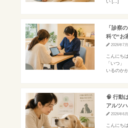
い […]
「診察の
科で“お
2026年7
こんにちは
「いつ」 
いるのかが
🧠 行
アルツハ
2026年6
こんにちは