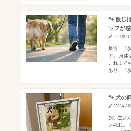
🐾 散
ッフが感
2026年4
最近、「
す。 身
これまで
あり、「歩
🐾 犬
2026年3
飼い主さん
月4日に