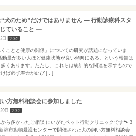
歩は“犬のため”だけではありません ― 行動診療科スタ
じていること ―
月2日
ブログ
歩くことと健康の関係」についての研究が話題になっていま
体活動量が多い人ほど健康状態が良い傾向にある、という報告は
も多くあります。ただし、これらは統計的な関連を示すもので
けば必ず寿命が延び […]
の飼い方無料相談会に参加しました
月20日
ブログ
から多かったご相談 にいがたペット行動クリニックです🐾 3
、新潟市動物愛護センターで開催された犬の飼い方無料相談会