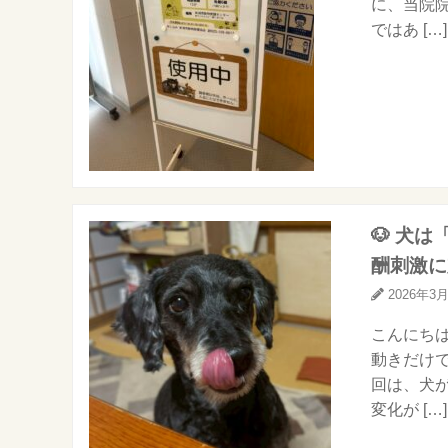
に、当院
ではあ […]
🐶 犬
酬刺激に
2026年3
こんにちは
動きだけ
回は、犬
変化が […]