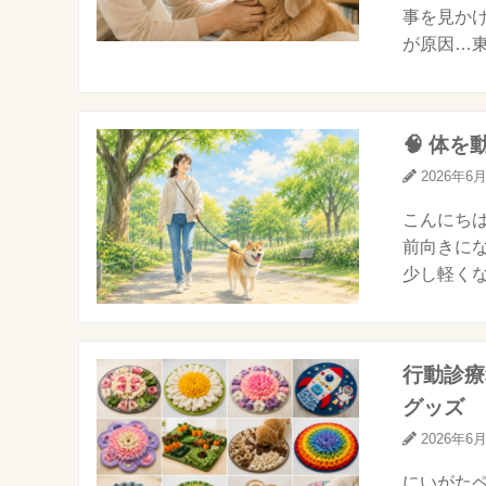
事を見かけ
が原因…東
🧠 体
2026年6
こんにちは
前向きにな
少し軽くな
行動診療
グッズ
2026年6
にいがたペ