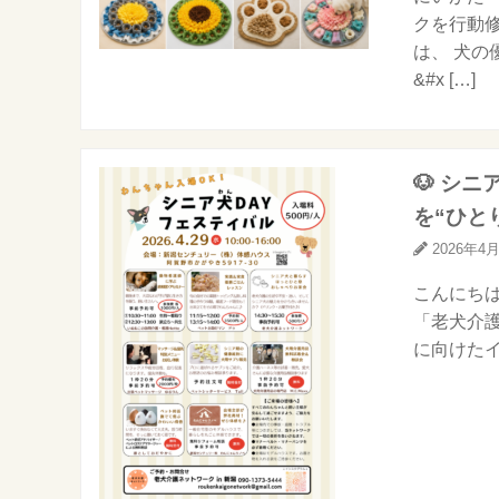
クを行動
は、 犬の
&#x […]
🐶 シ
を“ひと
2026年4
こんにちは
「老犬介護
に向けたイベ