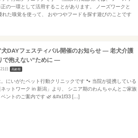
修正の一環として活用することがあります。 ノーズワークと
優れた嗅覚を使って、 おやつやフードを探す遊びのことです
ニア犬DAYフェスティバル開催のお知らせ ― 老犬介護
りで抱えない”ために ―
月21日
高齢期
。にいがたペット行動クリニックです 🐾 当院が提携している
ネットワーク in 新潟」より、 シニア期のわんちゃんとご家族
ントのご案内です 🌿 &#x1f33 […]